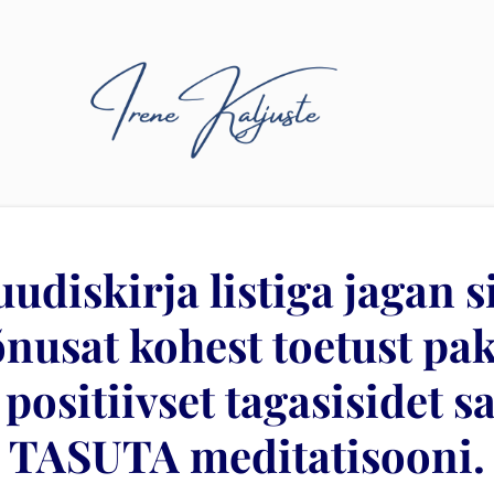
uudiskirja listiga jagan 
nusat kohest toetust pak
 positiivset tagasisidet 
TASUTA meditatisooni.