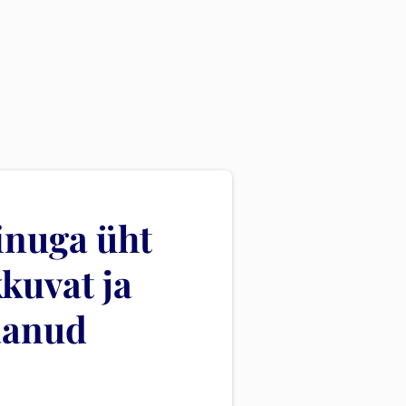
sinuga üht
kuvat ja
saanud