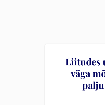
Liitudes 
väga mõ
palju